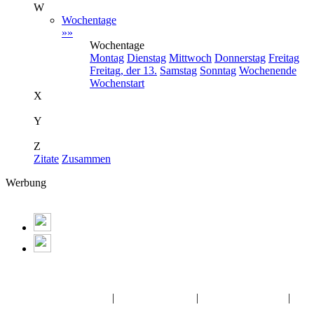
W
Wochentage
»»
Wochentage
Montag
Dienstag
Mittwoch
Donnerstag
Freitag
Freitag, der 13.
Samstag
Sonntag
Wochenende
Wochenstart
X
Y
Z
Zitate
Zusammen
Werbung
Album:
dynamische-Danke-nick
Glückwünsche GBPics
|
Weihnachten GB
|
Gute Nacht Kwick
|
Hab dich lieb Gästebuch Bilder