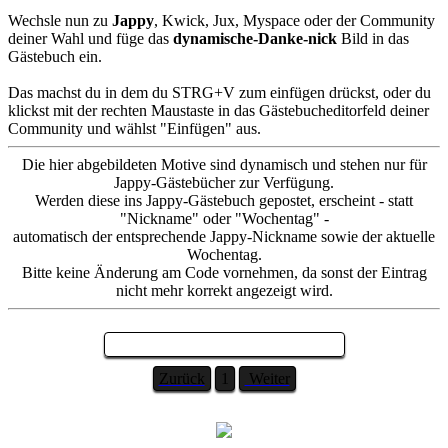
Wechsle nun zu
Jappy
, Kwick, Jux, Myspace oder der Community
deiner Wahl und füge das
dynamische-Danke-nick
Bild in das
Gästebuch ein.
Das machst du in dem du STRG+V zum einfügen drückst, oder du
klickst mit der rechten Maustaste in das Gästebucheditorfeld deiner
Community und wählst "Einfügen" aus.
Die hier abgebildeten Motive sind dynamisch und stehen nur für
Jappy-Gästebücher zur Verfügung.
Werden diese ins Jappy-Gästebuch gepostet, erscheint - statt
"Nickname" oder "Wochentag" -
automatisch der entsprechende Jappy-Nickname sowie der aktuelle
Wochentag.
Bitte keine Änderung am Code vornehmen, da sonst der Eintrag
nicht mehr korrekt angezeigt wird.
Seite 1 von 1 und es sind 6 Bilder ...
Zurück
1
Weiter
(BBcode)