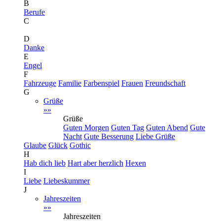
B
Berufe
C
D
Danke
E
Engel
F
Fahrzeuge
Familie
Farbenspiel
Frauen
Freundschaft
G
Grüße
»»
Grüße
Guten Morgen
Guten Tag
Guten Abend
Gute
Nacht
Gute Besserung
Liebe Grüße
Glaube
Glück
Gothic
H
Hab dich lieb
Hart aber herzlich
Hexen
I
Liebe
Liebeskummer
J
Jahreszeiten
»»
Jahreszeiten