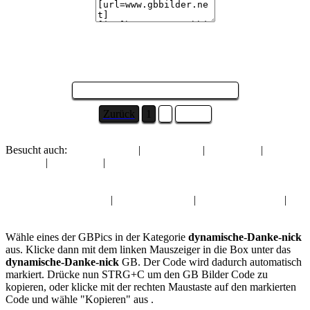
Seite 1 von 2 und es sind 6 Bilder ...
Zurück
1
2
Weiter
Besucht auch:
Glückwünsche
|
Weihnachten
|
Gute Nacht
|
Hab
dich lieb
|
Trennlinien
|
Guten Morgen
Album:
dynamische-Danke-nick
Glückwünsche GBPics
|
Weihnachten GB
|
Gute Nacht Kwick
|
Hab dich lieb Gästebuch Bilder
Wähle eines der GBPics in der Kategorie
dynamische-Danke-nick
aus. Klicke dann mit dem linken Mauszeiger in die Box unter das
dynamische-Danke-nick
GB. Der Code wird dadurch automatisch
markiert. Drücke nun STRG+C um den GB Bilder Code zu
kopieren, oder klicke mit der rechten Maustaste auf den markierten
Code und wähle "Kopieren" aus .