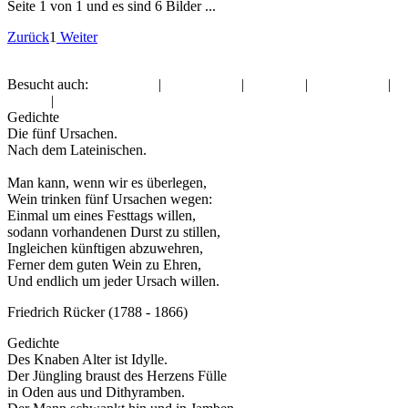
Seite 1 von 1 und es sind 6 Bilder ...
Zurück
1
Weiter
Besucht auch:
Halloween
|
Liebe Grüße
|
Pfingsten
|
Liebe Grüße
|
Frauen
|
Gute Nacht
Gedichte
Die fünf Ursachen.
Nach dem Lateinischen.
Man kann, wenn wir es überlegen,
Wein trinken fünf Ursachen wegen:
Einmal um eines Festtags willen,
sodann vorhandenen Durst zu stillen,
Ingleichen künftigen abzuwehren,
Ferner dem guten Wein zu Ehren,
Und endlich um jeder Ursach willen.
Friedrich Rücker (1788 - 1866)
Gedichte
Des Knaben Alter ist Idylle.
Der Jüngling braust des Herzens Fülle
in Oden aus und Dithyramben.