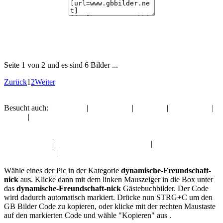
Seite 1 von 2 und es sind 6 Bilder ...
Zurück
1
2
Weiter
Besucht auch:
Halloween
|
Liebe Grüße
|
Pfingsten
|
Liebe Grüße
|
Frauen
|
Gute Nacht
Album:
dynamische-Freundschaft-nick
Halloween Pic
|
Liebe Grüße Gästebuchbilder
|
Pfingsten
Gästebuchbilder
|
Liebe Grüße Gästebuchbilder
Wähle eines der Pic in der Kategorie
dynamische-Freundschaft-
nick
aus. Klicke dann mit dem linken Mauszeiger in die Box unter
das
dynamische-Freundschaft-nick
Gästebuchbilder. Der Code
wird dadurch automatisch markiert. Drücke nun STRG+C um den
GB Bilder Code zu kopieren, oder klicke mit der rechten Maustaste
auf den markierten Code und wähle "Kopieren" aus .