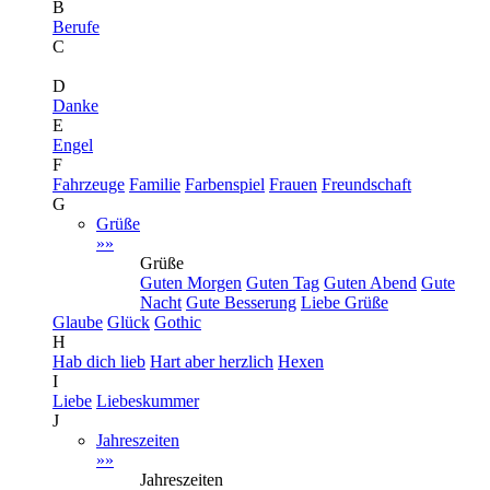
B
Berufe
C
D
Danke
E
Engel
F
Fahrzeuge
Familie
Farbenspiel
Frauen
Freundschaft
G
Grüße
»»
Grüße
Guten Morgen
Guten Tag
Guten Abend
Gute
Nacht
Gute Besserung
Liebe Grüße
Glaube
Glück
Gothic
H
Hab dich lieb
Hart aber herzlich
Hexen
I
Liebe
Liebeskummer
J
Jahreszeiten
»»
Jahreszeiten