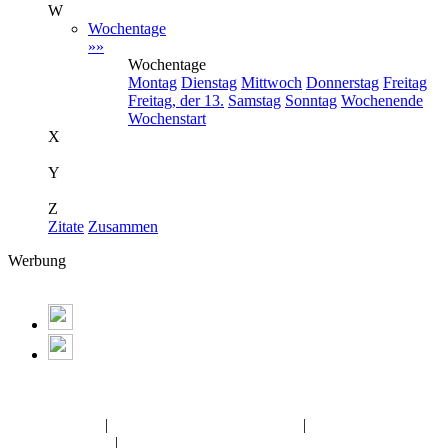
W
Wochentage
»»
Wochentage
Montag
Dienstag
Mittwoch
Donnerstag
Freitag
Freitag, der 13.
Samstag
Sonntag
Wochenende
Wochenstart
X
Y
Z
Zitate
Zusammen
Werbung
Album:
dynamische-Freundschaft-nick
Halloween Pic
|
Liebe Grüße Gästebuchbilder
|
Pfingsten
Gästebuchbilder
|
Liebe Grüße Gästebuchbilder