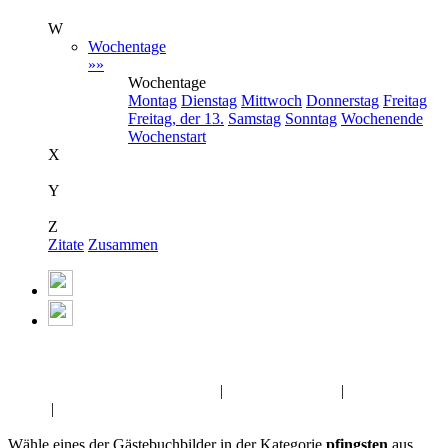
W
Wochentage
»»
Wochentage
Montag
Dienstag
Mittwoch
Donnerstag
Freitag
Freitag, der 13.
Samstag
Sonntag
Wochenende
Wochenstart
X
Y
Z
Zitate
Zusammen
Album:
pfingsten
Gute Besserung Gästebuchbilder
|
Gute Nacht GB,s
|
Sommer GB-
Bilder
|
Gothic Pics
Wähle eines der Gästebuchbilder in der Kategorie
pfingsten
aus.