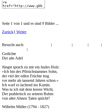
Seite 1 von 1 und es sind 9 Bilder ...
Zurück
1
Weiter
Besucht auch:
Gute Besserung
|
Gute Nacht
|
Sommer
|
Gothic
|
Freitag, der 13.
|
Muttertag
Gedichte
Der alte Adel
Jüngst sprach zu mir ein faules Holz:
»Ich bin des Pfirsichstammes Sohn,
der viel der edlen Früchte trug
vor mehr als tausend Jahren schon.«
Ich warf es lachend ins Kamin.
Was tu ich mit dem leeren Wicht,
Der prahlerisch zu seinem Ruhm
von alter Ahnen Taten spricht?
Wilhelm Müller (1794 - 1827)