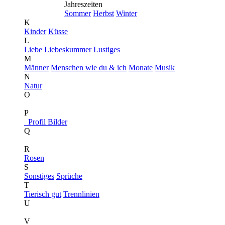
Jahreszeiten
Sommer
Herbst
Winter
K
Kinder
Küsse
L
Liebe
Liebeskummer
Lustiges
M
Männer
Menschen wie du & ich
Monate
Musik
N
Natur
O
P
Profil Bilder
Q
R
Rosen
S
Sonstiges
Sprüche
T
Tierisch gut
Trennlinien
U
V