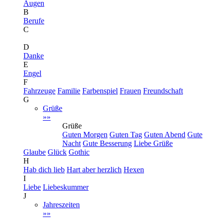
Augen
B
Berufe
C
D
Danke
E
Engel
F
Fahrzeuge
Familie
Farbenspiel
Frauen
Freundschaft
G
Grüße
»»
Grüße
Guten Morgen
Guten Tag
Guten Abend
Gute
Nacht
Gute Besserung
Liebe Grüße
Glaube
Glück
Gothic
H
Hab dich lieb
Hart aber herzlich
Hexen
I
Liebe
Liebeskummer
J
Jahreszeiten
»»