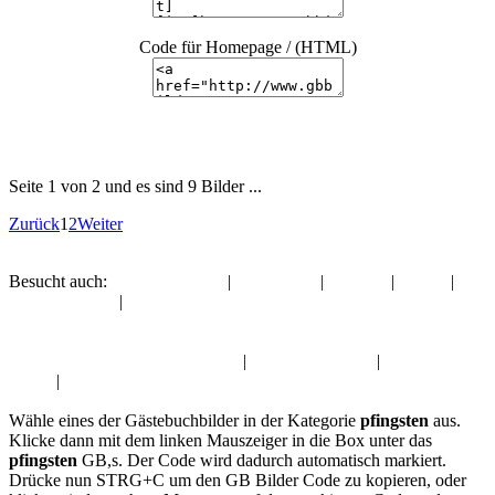
Code für Homepage / (HTML)
Seite 1 von 2 und es sind 9 Bilder ...
Zurück
1
2
Weiter
Besucht auch:
Gute Besserung
|
Gute Nacht
|
Sommer
|
Gothic
|
Freitag, der 13.
|
Muttertag
Album:
pfingsten
Gute Besserung Gästebuchbilder
|
Gute Nacht GB,s
|
Sommer GB-
Bilder
|
Gothic Pics
Wähle eines der Gästebuchbilder in der Kategorie
pfingsten
aus.
Klicke dann mit dem linken Mauszeiger in die Box unter das
pfingsten
GB,s. Der Code wird dadurch automatisch markiert.
Drücke nun STRG+C um den GB Bilder Code zu kopieren, oder