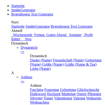
Startseite
SmilieGenerator
Regenbogen Text Generator
Navi
Startseite
SmilieGenerator
Regenbogen Text Generator
Aktuell
Wochenende
Freitag
Guten Abend
Sommer
Profil
Bilder Neu
Dynamisch
Dynamisch
»»
Dynamisch
Danke (Name)
Freundschaft (Name)
Geburtstag
(Name)
Grüße (Name)
Grüße (Name & Tag)
Liebe (Name)
A
Anlässe
»»
Anlässe
Fasching
Frauentag
Geburtstag
Glückwünsche
Halloween
Hochzeit
Muttertag
Ostern
Pfingsten
Silvester
Trauer
Valentinstag
Vatertag
Walpurgis
Weihnachten