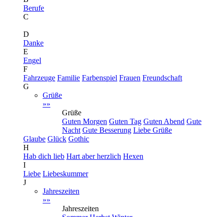
Berufe
C
D
Danke
E
Engel
F
Fahrzeuge
Familie
Farbenspiel
Frauen
Freundschaft
G
Grüße
»»
Grüße
Guten Morgen
Guten Tag
Guten Abend
Gute
Nacht
Gute Besserung
Liebe Grüße
Glaube
Glück
Gothic
H
Hab dich lieb
Hart aber herzlich
Hexen
I
Liebe
Liebeskummer
J
Jahreszeiten
»»
Jahreszeiten