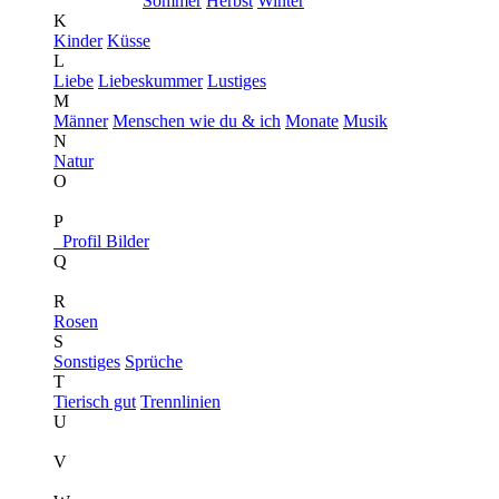
Sommer
Herbst
Winter
K
Kinder
Küsse
L
Liebe
Liebeskummer
Lustiges
M
Männer
Menschen wie du & ich
Monate
Musik
N
Natur
O
P
Profil Bilder
Q
R
Rosen
S
Sonstiges
Sprüche
T
Tierisch gut
Trennlinien
U
V