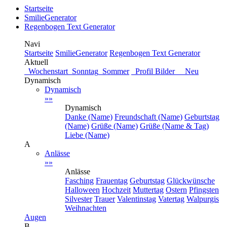
Startseite
SmilieGenerator
Regenbogen Text Generator
Navi
Startseite
SmilieGenerator
Regenbogen Text Generator
Aktuell
Wochenstart
Sonntag
Sommer
Profil Bilder Neu
Dynamisch
Dynamisch
»»
Dynamisch
Danke (Name)
Freundschaft (Name)
Geburtstag
(Name)
Grüße (Name)
Grüße (Name & Tag)
Liebe (Name)
A
Anlässe
»»
Anlässe
Fasching
Frauentag
Geburtstag
Glückwünsche
Halloween
Hochzeit
Muttertag
Ostern
Pfingsten
Silvester
Trauer
Valentinstag
Vatertag
Walpurgis
Weihnachten
Augen
B