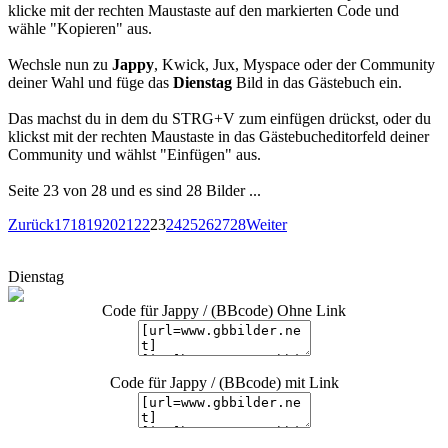
klicke mit der rechten Maustaste auf den markierten Code und
wähle "Kopieren" aus.
Wechsle nun zu
Jappy
, Kwick, Jux, Myspace oder der Community
deiner Wahl und füge das
Dienstag
Bild in das Gästebuch ein.
Das machst du in dem du STRG+V zum einfügen drückst, oder du
klickst mit der rechten Maustaste in das Gästebucheditorfeld deiner
Community und wählst "Einfügen" aus.
Seite 23 von 28 und es sind 28 Bilder ...
Zurück
17
18
19
20
21
22
23
24
25
26
27
28
Weiter
Dienstag
Code für Jappy / (BBcode) Ohne Link
Code für Jappy / (BBcode) mit Link