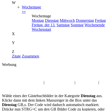
W
Wochentage
»»
Wochentage
Montag
Dienstag
Mittwoch
Donnerstag
Freitag
Freitag, der 13.
Samstag
Sonntag
Wochenende
Wochenstart
X
Y
Z
Zitate
Zusammen
Werbung
Album:
Dienstag
Fasching Gästebuchbilder
|
Valentinstag GB,s
|
Frauen Jappy
|
Musik GB
Wähle eines der Gästebuchbilder in der Kategorie
Dienstag
aus.
Klicke dann mit dem linken Mauszeiger in die Box unter das
Dienstag
GB,s. Der Code wird dadurch automatisch markiert.
Drücke nun STRG+C um den GB Bilder Code zu kopieren, oder