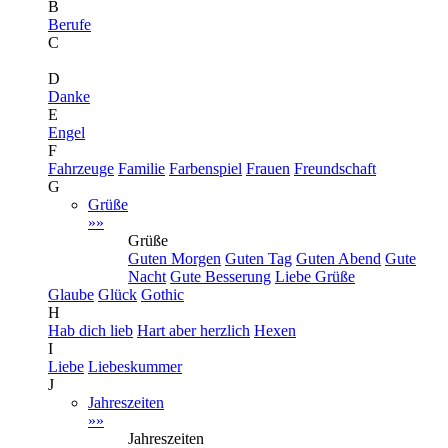
B
Berufe
C
D
Danke
E
Engel
F
Fahrzeuge
Familie
Farbenspiel
Frauen
Freundschaft
G
Grüße
»»
Grüße
Guten Morgen
Guten Tag
Guten Abend
Gute
Nacht
Gute Besserung
Liebe Grüße
Glaube
Glück
Gothic
H
Hab dich lieb
Hart aber herzlich
Hexen
I
Liebe
Liebeskummer
J
Jahreszeiten
»»
Jahreszeiten