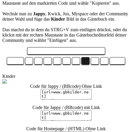
Maustaste auf den markierten Code und wähle "Kopieren" aus.
Wechsle nun zu
Jappy
, Kwick, Jux, Myspace oder der Community
deiner Wahl und füge das
Kinder
Bild in das Gästebuch ein.
Das machst du in dem du STRG+V zum einfügen drückst, oder du
klickst mit der rechten Maustaste in das Gästebucheditorfeld deiner
Community und wählst "Einfügen" aus.
Seite 17 von 19 und es sind 19 Bilder ...
Zurück
11
12
13
14
15
16
17
18
19
Weiter
Kinder
Code für Jappy / (BBcode) Ohne Link
Code für Jappy / (BBcode) mit Link
Code für Homepage / (HTML) Ohne Link