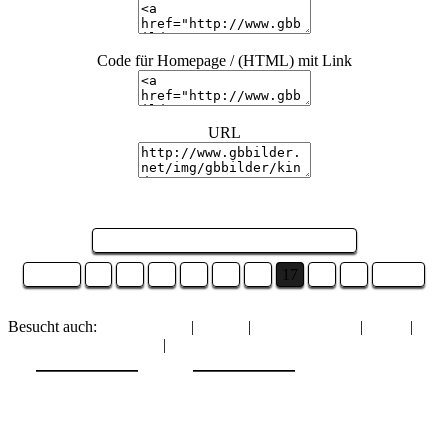
Code für Homepage / (HTML) mit Link
URL
Seite 17 von 19 und es sind 19 Bilder ...
Zurück
11
12
13
14
15
16
17
18
19
Weiter
Besucht auch:
Profil Bilder
|
Glaube
|
Gute Besserung
|
Glück
|
Menschen wie du & ich
|
Männer