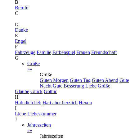
B
Berufe
C
D
Danke
E
Engel
F
Fahrzeuge
Familie
Farbenspiel
Frauen
Freundschaft
G
Grüße
»»
Grüße
Guten Morgen
Guten Tag
Guten Abend
Gute
Nacht
Gute Besserung
Liebe Grüße
Glaube
Glück
Gothic
H
Hab dich lieb
Hart aber herzlich
Hexen
I
Liebe
Liebeskummer
J
Jahreszeiten
»»
Jahreszeiten