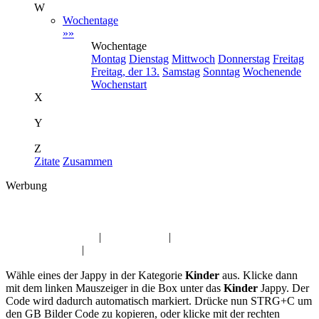
W
Wochentage
»»
Wochentage
Montag
Dienstag
Mittwoch
Donnerstag
Freitag
Freitag, der 13.
Samstag
Sonntag
Wochenende
Wochenstart
X
Y
Z
Zitate
Zusammen
Werbung
Album:
Kinder
Profil Bilder Jappy
|
Glaube Jappy
|
Gute Besserung
Gästebuchbilder
|
Glück GB-Bilder
Wähle eines der Jappy in der Kategorie
Kinder
aus. Klicke dann
mit dem linken Mauszeiger in die Box unter das
Kinder
Jappy. Der
Code wird dadurch automatisch markiert. Drücke nun STRG+C um
den GB Bilder Code zu kopieren, oder klicke mit der rechten