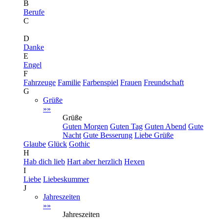
B
Berufe
C
D
Danke
E
Engel
F
Fahrzeuge
Familie
Farbenspiel
Frauen
Freundschaft
G
Grüße
»»
Grüße
Guten Morgen
Guten Tag
Guten Abend
Gute
Nacht
Gute Besserung
Liebe Grüße
Glaube
Glück
Gothic
H
Hab dich lieb
Hart aber herzlich
Hexen
I
Liebe
Liebeskummer
J
Jahreszeiten
»»
Jahreszeiten