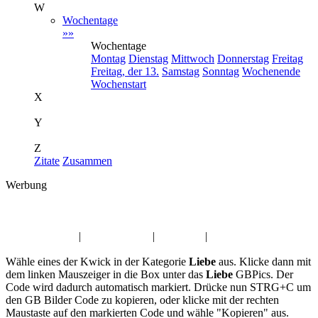
W
Wochentage
»»
Wochentage
Montag
Dienstag
Mittwoch
Donnerstag
Freitag
Freitag, der 13.
Samstag
Sonntag
Wochenende
Wochenstart
X
Y
Z
Zitate
Zusammen
Werbung
Album:
Liebe
Sonntag Kwick
|
Musik GBPics
|
Zitate GB
|
Fasching Kwick
Wähle eines der Kwick in der Kategorie
Liebe
aus. Klicke dann mit
dem linken Mauszeiger in die Box unter das
Liebe
GBPics. Der
Code wird dadurch automatisch markiert. Drücke nun STRG+C um
den GB Bilder Code zu kopieren, oder klicke mit der rechten
Maustaste auf den markierten Code und wähle "Kopieren" aus.