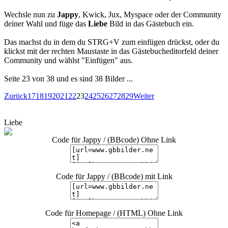
Wechsle nun zu
Jappy
, Kwick, Jux, Myspace oder der Community
deiner Wahl und füge das
Liebe
Bild in das Gästebuch ein.
Das machst du in dem du STRG+V zum einfügen drückst, oder du
klickst mit der rechten Maustaste in das Gästebucheditorfeld deiner
Community und wählst "Einfügen" aus.
Seite 23 von 38 und es sind 38 Bilder ...
Zurück
17
18
19
20
21
22
23
24
25
26
27
28
29
Weiter
Liebe
Code für Jappy / (BBcode) Ohne Link
Code für Jappy / (BBcode) mit Link
Code für Homepage / (HTML) Ohne Link