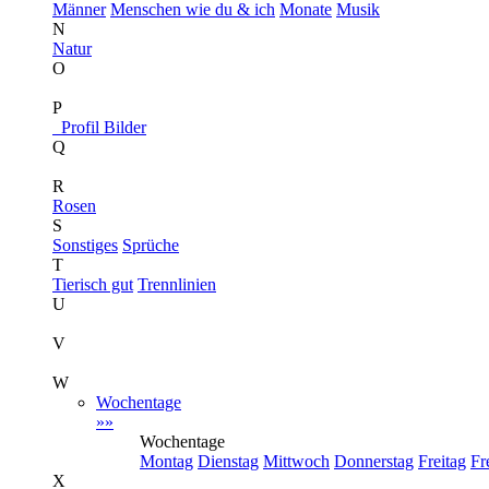
Männer
Menschen wie du & ich
Monate
Musik
N
Natur
O
P
Profil Bilder
Q
R
Rosen
S
Sonstiges
Sprüche
T
Tierisch gut
Trennlinien
U
V
W
Wochentage
»»
Wochentage
Montag
Dienstag
Mittwoch
Donnerstag
Freitag
Fr
X