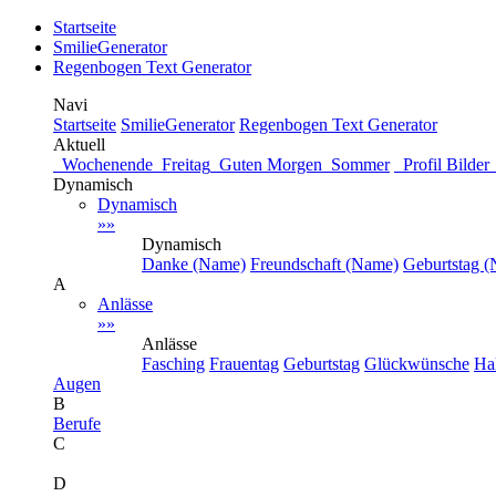
Startseite
SmilieGenerator
Regenbogen Text Generator
Navi
Startseite
SmilieGenerator
Regenbogen Text Generator
Aktuell
Wochenende
Freitag
Guten Morgen
Sommer
Profil Bild
Dynamisch
Dynamisch
»»
Dynamisch
Danke (Name)
Freundschaft (Name)
Geburtstag 
A
Anlässe
»»
Anlässe
Fasching
Frauentag
Geburtstag
Glückwünsche
Ha
Augen
B
Berufe
C
D