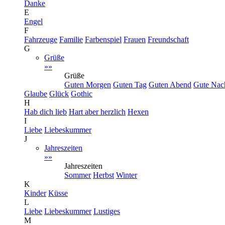
Danke
E
Engel
F
Fahrzeuge
Familie
Farbenspiel
Frauen
Freundschaft
G
Grüße
»»
Grüße
Guten Morgen
Guten Tag
Guten Abend
Gute Nac
Glaube
Glück
Gothic
H
Hab dich lieb
Hart aber herzlich
Hexen
I
Liebe
Liebeskummer
J
Jahreszeiten
»»
Jahreszeiten
Sommer
Herbst
Winter
K
Kinder
Küsse
L
Liebe
Liebeskummer
Lustiges
M