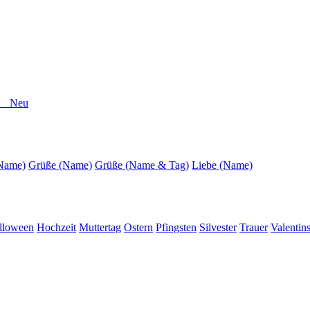
er Neu
(Name)
Grüße (Name)
Grüße (Name & Tag)
Liebe (Name)
lloween
Hochzeit
Muttertag
Ostern
Pfingsten
Silvester
Trauer
Valentin