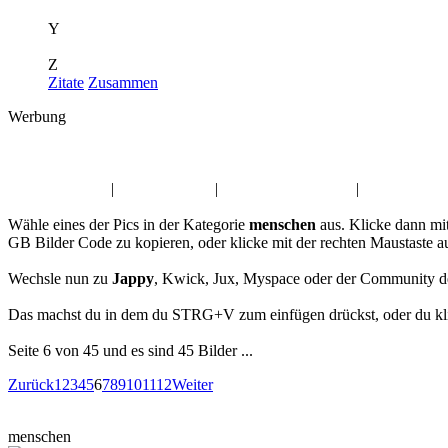
Y
Z
Zitate
Zusammen
Werbung
Album:
menschen
Geburtstag Pics
|
Dienstag GB,s
|
Pfingsten GB-Bilder
|
Walpurgis Gä
Wähle eines der Pics in der Kategorie
menschen
aus. Klicke dann mi
GB Bilder Code zu kopieren, oder klicke mit der rechten Maustaste 
Wechsle nun zu
Jappy
, Kwick, Jux, Myspace oder der Community d
Das machst du in dem du STRG+V zum einfügen drückst, oder du klic
Seite 6 von 45 und es sind 45 Bilder ...
Zurück
1
2
3
4
5
6
7
8
9
10
11
12
Weiter
menschen