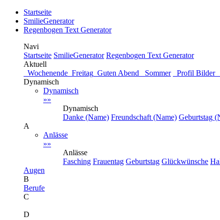
Startseite
SmilieGenerator
Regenbogen Text Generator
Navi
Startseite
SmilieGenerator
Regenbogen Text Generator
Aktuell
Wochenende
Freitag
Guten Abend
Sommer
Profil Bilde
Dynamisch
Dynamisch
»»
Dynamisch
Danke (Name)
Freundschaft (Name)
Geburtstag 
A
Anlässe
»»
Anlässe
Fasching
Frauentag
Geburtstag
Glückwünsche
Ha
Augen
B
Berufe
C
D