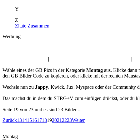
Y
Z
Zitate
Zusammen
Werbung
Album:
Montag
Hab dich lieb GB Pics
|
Danke Kwick
|
Trauer Gästebuch Bilder
|
En
Wähle eines der GB Pics in der Kategorie
Montag
aus. Klicke dann 
den GB Bilder Code zu kopieren, oder klicke mit der rechten Mausta
Wechsle nun zu
Jappy
, Kwick, Jux, Myspace oder der Community d
Das machst du in dem du STRG+V zum einfügen drückst, oder du klic
Seite 19 von 23 und es sind 23 Bilder ...
Zurück
13
14
15
16
17
18
19
20
21
22
23
Weiter
Montag