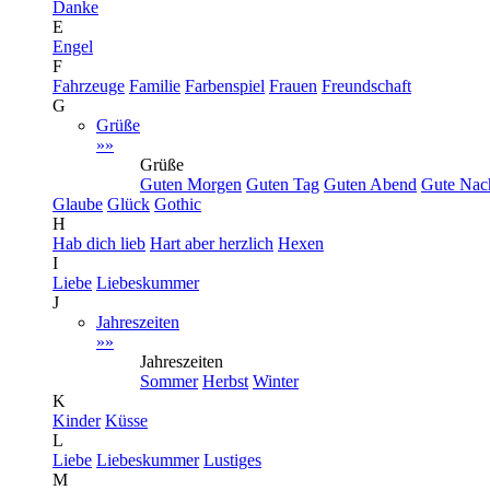
Danke
E
Engel
F
Fahrzeuge
Familie
Farbenspiel
Frauen
Freundschaft
G
Grüße
»»
Grüße
Guten Morgen
Guten Tag
Guten Abend
Gute Nac
Glaube
Glück
Gothic
H
Hab dich lieb
Hart aber herzlich
Hexen
I
Liebe
Liebeskummer
J
Jahreszeiten
»»
Jahreszeiten
Sommer
Herbst
Winter
K
Kinder
Küsse
L
Liebe
Liebeskummer
Lustiges
M