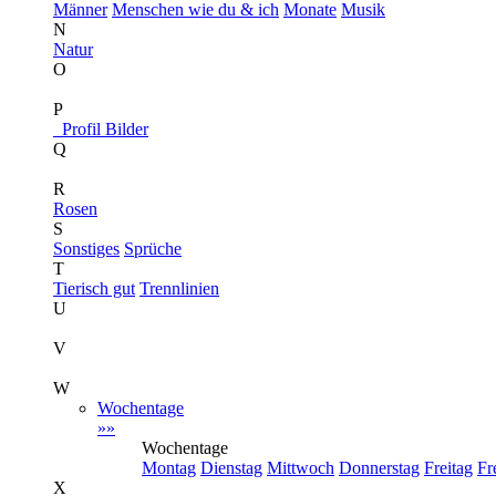
Männer
Menschen wie du & ich
Monate
Musik
N
Natur
O
P
Profil Bilder
Q
R
Rosen
S
Sonstiges
Sprüche
T
Tierisch gut
Trennlinien
U
V
W
Wochentage
»»
Wochentage
Montag
Dienstag
Mittwoch
Donnerstag
Freitag
Fr
X