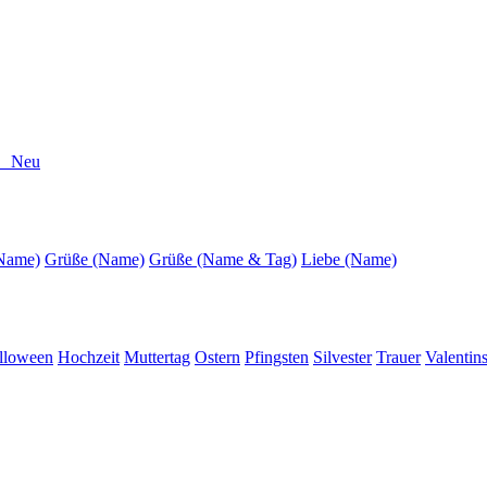
r Neu
(Name)
Grüße (Name)
Grüße (Name & Tag)
Liebe (Name)
lloween
Hochzeit
Muttertag
Ostern
Pfingsten
Silvester
Trauer
Valentin