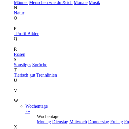
Männer
Menschen wie du & ich
Monate
Musik
N
Natur
O
P
Profil Bilder
Q
R
Rosen
S
Sonstiges
Sprüche
T
Tierisch gut
Trennlinien
U
V
W
Wochentage
»»
Wochentage
Montag
Dienstag
Mittwoch
Donnerstag
Freitag
Fr
X