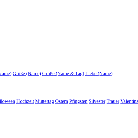
(Name)
Grüße (Name)
Grüße (Name & Tag)
Liebe (Name)
lloween
Hochzeit
Muttertag
Ostern
Pfingsten
Silvester
Trauer
Valentin