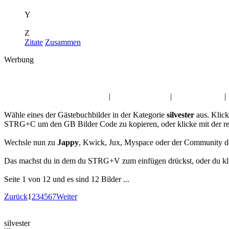
Y
Z
Zitate
Zusammen
Werbung
Album:
silvester
Liebeskummer Gästebuchbilder
|
Dienstag GBPics
|
Augen GBPics
|
Wähle eines der Gästebuchbilder in der Kategorie
silvester
aus. Klick
STRG+C um den GB Bilder Code zu kopieren, oder klicke mit der re
Wechsle nun zu
Jappy
, Kwick, Jux, Myspace oder der Community d
Das machst du in dem du STRG+V zum einfügen drückst, oder du klic
Seite 1 von 12 und es sind 12 Bilder ...
Zurück
1
2
3
4
5
6
7
Weiter
silvester