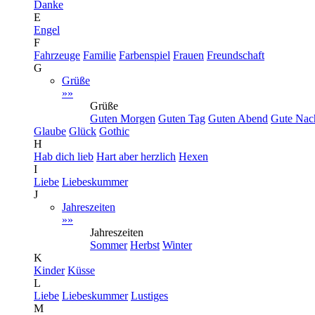
Danke
E
Engel
F
Fahrzeuge
Familie
Farbenspiel
Frauen
Freundschaft
G
Grüße
»»
Grüße
Guten Morgen
Guten Tag
Guten Abend
Gute Nac
Glaube
Glück
Gothic
H
Hab dich lieb
Hart aber herzlich
Hexen
I
Liebe
Liebeskummer
J
Jahreszeiten
»»
Jahreszeiten
Sommer
Herbst
Winter
K
Kinder
Küsse
L
Liebe
Liebeskummer
Lustiges
M