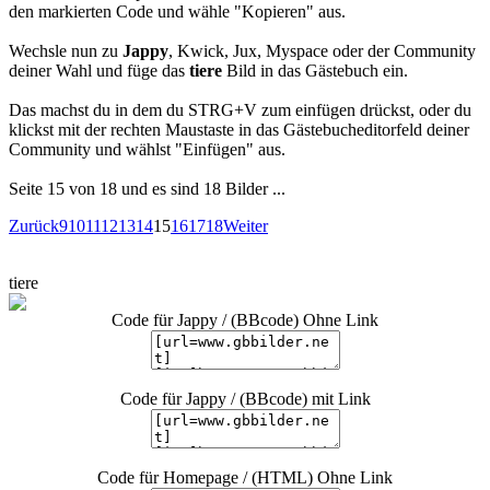
den markierten Code und wähle "Kopieren" aus.
Wechsle nun zu
Jappy
, Kwick, Jux, Myspace oder der Community
deiner Wahl und füge das
tiere
Bild in das Gästebuch ein.
Das machst du in dem du STRG+V zum einfügen drückst, oder du
klickst mit der rechten Maustaste in das Gästebucheditorfeld deiner
Community und wählst "Einfügen" aus.
Seite 15 von 18 und es sind 18 Bilder ...
Zurück
9
10
11
12
13
14
15
16
17
18
Weiter
tiere
Code für Jappy / (BBcode) Ohne Link
Code für Jappy / (BBcode) mit Link
Code für Homepage / (HTML) Ohne Link