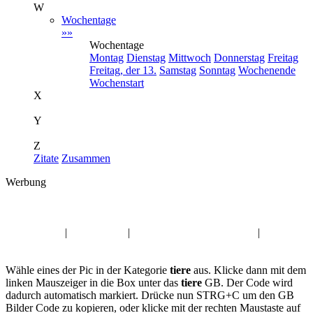
W
Wochentage
»»
Wochentage
Montag
Dienstag
Mittwoch
Donnerstag
Freitag
Freitag, der 13.
Samstag
Sonntag
Wochenende
Wochenstart
X
Y
Z
Zitate
Zusammen
Werbung
Album:
tiere
Fasching Pic
|
Sonntag GB
|
Mittwoch Gästebuch Bilder
|
Sonstiges
GBPics
Wähle eines der Pic in der Kategorie
tiere
aus. Klicke dann mit dem
linken Mauszeiger in die Box unter das
tiere
GB. Der Code wird
dadurch automatisch markiert. Drücke nun STRG+C um den GB
Bilder Code zu kopieren, oder klicke mit der rechten Maustaste auf