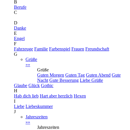
B
Berufe
C
D
Danke
E
Engel
F
Fahrzeuge
Familie
Farbenspiel
Frauen
Freundschaft
G
Grüße
»»
Grüße
Guten Morgen
Guten Tag
Guten Abend
Gute
Nacht
Gute Besserung
Liebe Grüße
Glaube
Glück
Gothic
H
Hab dich lieb
Hart aber herzlich
Hexen
I
Liebe
Liebeskummer
J
Jahreszeiten
»»
Jahreszeiten