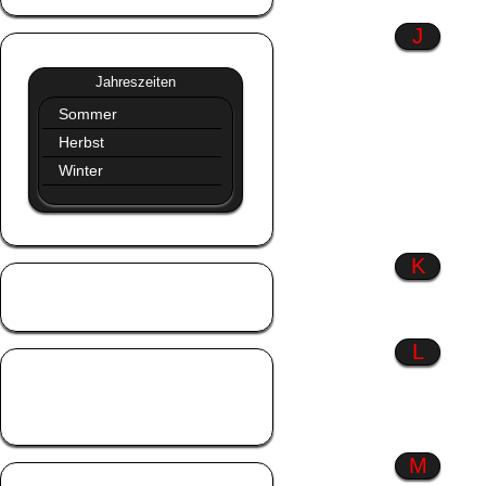
J
Jahreszeiten
»»
Jahreszeiten
Sommer
Herbst
Winter
K
Kinder
Küsse
L
Liebe
Liebeskummer
Lustiges
M
Männer