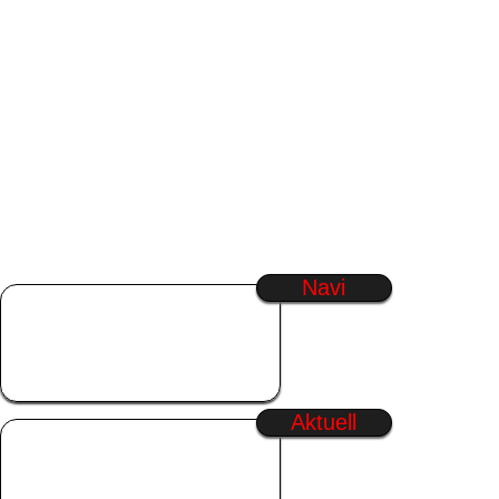
Navi
Startseite
SmilieGenerator
Regenbogen Text
Generator
Aktuell
Wochenstart
Sonntag
Guten Morgen