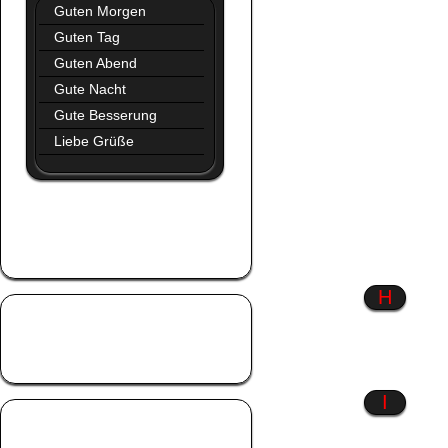
Guten Morgen
Guten Tag
Guten Abend
Gute Nacht
Gute Besserung
Liebe Grüße
Glaube
Glück
Gothic
H
Hab dich lieb
Hart aber herzlich
Hexen
I
Liebe
Liebeskummer