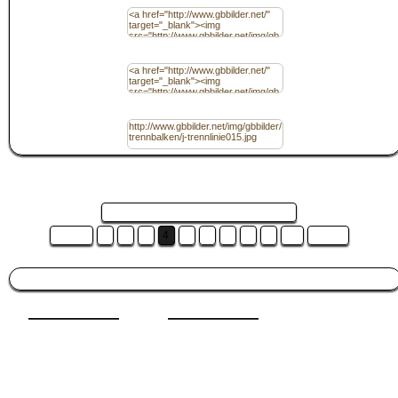
Code für Homepage / (HTML) Ohne Link
Code für Homepage / (HTML) mit Link
URL
Seite 4 von 18 und es sind 18 Bilder ...
Zurück
1
2
3
4
5
6
7
8
9
10
Weiter
Besucht auch:
Pfingsten
|
Herbst
|
Donnerstag
|
Hochzeit
|
Natur
|
Sommer