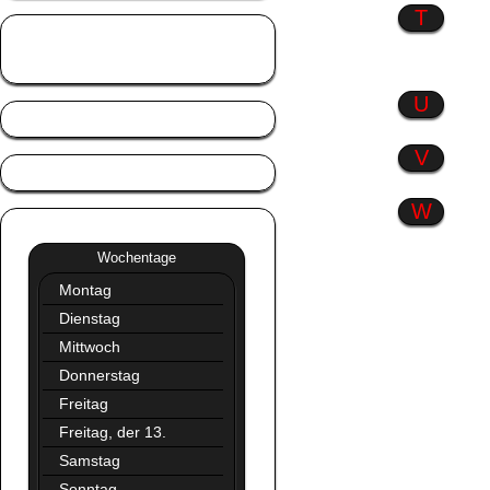
T
Tierisch gut
Trennlinien
U
V
W
Wochentage
»»
Wochentage
Montag
Dienstag
Mittwoch
Donnerstag
Freitag
Freitag, der 13.
Samstag
Sonntag