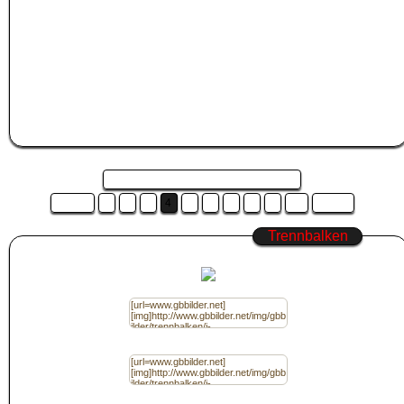
linken Mauszeiger in die Box unter das
Trennbalken
Kwick. Der Code wird
dadurch automatisch markiert. Drücke nun STRG+C um den GB Bilder Code zu
kopieren, oder klicke mit der rechten Maustaste auf den markierten Code und
wähle "Kopieren" aus.
Wechsle nun zu
Jappy
, Kwick, Jux, Myspace oder der Community deiner Wahl
und füge das
Trennbalken
Bild in das Gästebuch ein.
Das machst du in dem du STRG+V zum einfügen drückst, oder du klickst mit
der rechten Maustaste in das Gästebucheditorfeld deiner Community und
wählst "Einfügen" aus.
Seite 4 von 18 und es sind 18 Bilder ...
Zurück
1
2
3
4
5
6
7
8
9
10
Weiter
Trennbalken
Code für Jappy / (BBcode) Ohne Link
Code für Jappy / (BBcode) mit Link