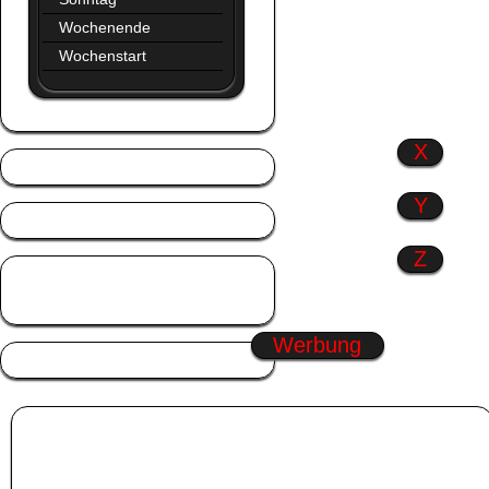
Wochenende
Wochenstart
X
Y
Z
Zitate
Zusammen
Werbung
Album:
Trennbalken
Pfingsten GB,s
|
Herbst Kwick
|
Donnerstag GBPics
|
Hochzeit GB,s
Wähle eines der GB,s in der Kategorie
Trennbalken
aus. Klicke dann mit dem