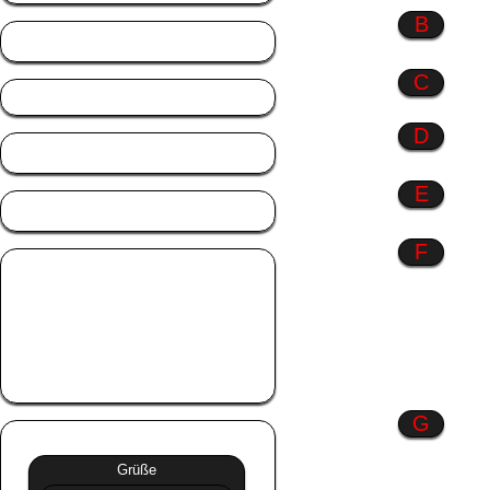
B
Berufe
C
D
Danke
E
Engel
F
Fahrzeuge
Familie
Farbenspiel
Frauen
Freundschaft
G
Grüße
»»
Grüße