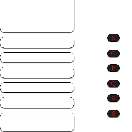
Menschen wie du &
ich
Monate
Musik
N
Natur
O
P
Profil Bilder
Q
R
Rosen
S
Sonstiges
Sprüche