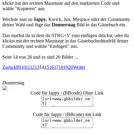
klicke mit der rechten Maustaste auf den markierten Code und
wähle "Kopieren" aus.
Wechsle nun zu
Jappy
, Kwick, Jux, Myspace oder der Community
deiner Wahl und füge das
Donnerstag
Bild in das Gästebuch ein.
Das machst du in dem du STRG+V zum einfügen drückst, oder du
klickst mit der rechten Maustaste in das Gästebucheditorfeld deiner
Community und wählst "Einfügen" aus.
Seite 14 von 26 und es sind 26 Bilder ...
Zurück
8
9
10
11
12
13
14
15
16
17
18
19
20
Weiter
Donnerstag
Code für Jappy / (BBcode) Ohne Link
Code für Jappy / (BBcode) mit Link