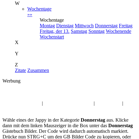
W
Wochentage
»»
Wochentage
Montag
Dienstag
Mittwoch
Donnerstag
Freitag
Freitag, der 13.
Samstag
Sonntag
Wochenende
Wochenstart
X
Y
Z
Zitate
Zusammen
Werbung
Album:
Donnerstag
Freundschaft Jappy
|
Danke Gästebuch Bilder
|
Freitag GB,s
|
Trennlinien GB
Wähle eines der Jappy in der Kategorie
Donnerstag
aus. Klicke
dann mit dem linken Mauszeiger in die Box unter das
Donnerstag
Gästebuch Bilder. Der Code wird dadurch automatisch markiert.
Drücke nun STRG+C um den GB Bilder Code zu kopieren, oder