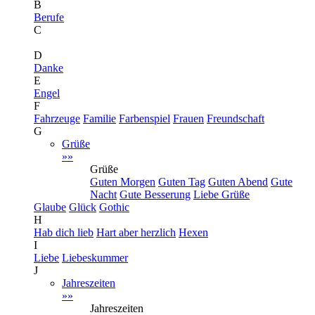
B
Berufe
C
D
Danke
E
Engel
F
Fahrzeuge
Familie
Farbenspiel
Frauen
Freundschaft
G
Grüße
»»
Grüße
Guten Morgen
Guten Tag
Guten Abend
Gute
Nacht
Gute Besserung
Liebe Grüße
Glaube
Glück
Gothic
H
Hab dich lieb
Hart aber herzlich
Hexen
I
Liebe
Liebeskummer
J
Jahreszeiten
»»
Jahreszeiten