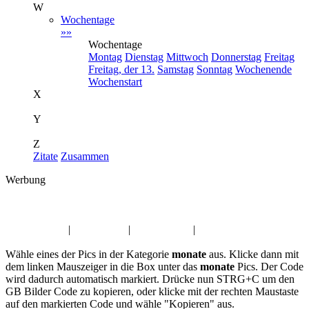
W
Wochentage
»»
Wochentage
Montag
Dienstag
Mittwoch
Donnerstag
Freitag
Freitag, der 13.
Samstag
Sonntag
Wochenende
Wochenstart
X
Y
Z
Zitate
Zusammen
Werbung
Album:
monate
Fasching Pics
|
Glaube Pics
|
Natur Kwick
|
Danke GBPics
Wähle eines der Pics in der Kategorie
monate
aus. Klicke dann mit
dem linken Mauszeiger in die Box unter das
monate
Pics. Der Code
wird dadurch automatisch markiert. Drücke nun STRG+C um den
GB Bilder Code zu kopieren, oder klicke mit der rechten Maustaste
auf den markierten Code und wähle "Kopieren" aus.