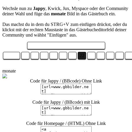
Wechsle nun zu
Jappy
, Kwick, Jux, Myspace oder der Community
deiner Wahl und füge das
monate
Bild in das Gästebuch ein.
Das machst du in dem du STRG+V zum einfügen drückst, oder du
klickst mit der rechten Maustaste in das Gästebucheditorfeld deiner
Community und wählst "Einfügen" aus.
Seite 22 von 26 und es sind 26 Bilder ...
Zurück
16
17
18
19
20
21
22
23
24
25
26
We
monate
Code für Jappy / (BBcode) Ohne Link
Code für Jappy / (BBcode) mit Link
Code für Homepage / (HTML) Ohne Link