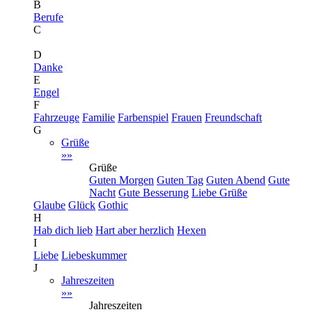
B
Berufe
C
D
Danke
E
Engel
F
Fahrzeuge
Familie
Farbenspiel
Frauen
Freundschaft
G
Grüße
»»
Grüße
Guten Morgen
Guten Tag
Guten Abend
Gute
Nacht
Gute Besserung
Liebe Grüße
Glaube
Glück
Gothic
H
Hab dich lieb
Hart aber herzlich
Hexen
I
Liebe
Liebeskummer
J
Jahreszeiten
»»
Jahreszeiten