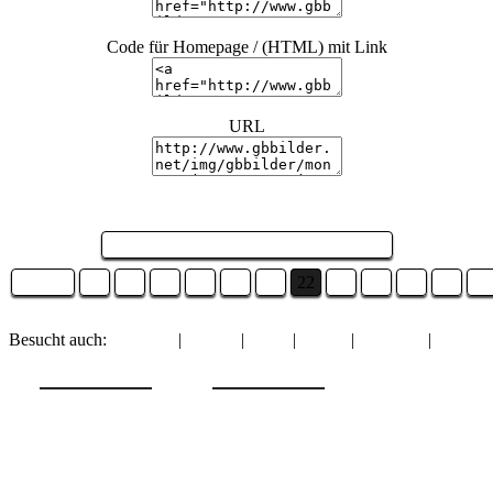
Code für Homepage / (HTML) mit Link
URL
Seite 22 von 26 und es sind 26 Bilder ...
Zurück
16
17
18
19
20
21
22
23
24
25
26
We
Besucht auch:
Fasching
|
Glaube
|
Natur
|
Danke
|
Pfingsten
|
Wochenstart