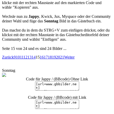
klicke mit der rechten Maustaste auf den markierten Code und
wähle "Kopieren" aus.
Wechsle nun zu
Jappy
, Kwick, Jux, Myspace oder der Community
deiner Wahl und füge das
Sonntag
Bild in das Gästebuch ein.
Das machst du in dem du STRG+V zum einfügen drückst, oder du
klickst mit der rechten Maustaste in das Gästebucheditorfeld deiner
Community und wählst "Einfügen" aus.
Seite 15 von 24 und es sind 24 Bilder ...
Zurück
9
10
11
12
13
14
15
16
17
18
19
20
21
Weiter
Sonntag
Code für Jappy / (BBcode) Ohne Link
Code für Jappy / (BBcode) mit Link