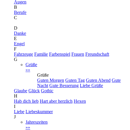
Augen
B
Berufe
C
D
Danke
E
Engel
F
Fahrzeuge
Familie
Farbenspiel
Frauen
Freundschaft
G
Grüße
»»
Grüße
Guten Morgen
Guten Tag
Guten Abend
Gute
Nacht
Gute Besserung
Liebe Grüße
Glaube
Glück
Gothic
H
Hab dich lieb
Hart aber herzlich
Hexen
I
Liebe
Liebeskummer
J
Jahreszeiten
»»