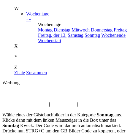
W
Wochentage
»»
Wochentage
Montag
Dienstag
Mittwoch
Donnerstag
Freitag
Freitag, der 13.
Samstag
Sonntag
Wochenende
Wochenstart
X
Y
Z
Zitate
Zusammen
Werbung
Album:
Sonntag
Glaube Gästebuchbilder
|
Engel Kwick
|
Kinder Pic
|
Trauer Jappy
Wähle eines der Gästebuchbilder in der Kategorie
Sonntag
aus.
Klicke dann mit dem linken Mauszeiger in die Box unter das
Sonntag
Kwick. Der Code wird dadurch automatisch markiert.
Drücke nun STRG+C um den GB Bilder Code zu kopieren, oder