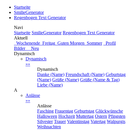
Startseite
SmilieGenerator
Regenbogen Text Generator
Navi
Startseite
SmilieGenerator
Regenbogen Text Generator
Aktuell
Wochenende
Freitag
Guten Morgen
Sommer
Profil
Bilder Neu
Dynamisch
Dynamisch
»»
Dynamisch
Danke (Name)
Freundschaft (Name)
Geburtstag
(Name)
Grüße (Name)
Grüße (Name & Tag)
Liebe (Name)
A
Anlässe
»»
Anlässe
Fasching
Frauentag
Geburtstag
Glückwünsche
Halloween
Hochzeit
Muttertag
Ostern
Pfingsten
Silvester
Trauer
Valentinstag
Vatertag
Walpurgis
Weihnachten