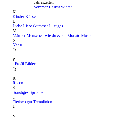
Jahreszeiten
Sommer
Herbst
Winter
K
Kinder
Küsse
L
Liebe
Liebeskummer
Lustiges
M
Männer
Menschen wie du & ich
Monate
Musik
N
Natur
O
P
Profil Bilder
Q
R
Rosen
S
Sonstiges
Sprüche
T
Tierisch gut
Trennlinien
U
V