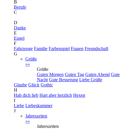
B
Berufe
C
D
Danke
E
Engel
F
Fahrzeuge
Familie
Farbenspiel
Frauen
Freundschaft
G
Grüße
»»
Grüße
Guten Morgen
Guten Tag
Guten Abend
Gute
Nacht
Gute Besserung
Liebe Grüße
Glaube
Glück
Gothic
H
Hab dich lieb
Hart aber herzlich
Hexen
I
Liebe
Liebeskummer
J
Jahreszeiten
»»
Jahreszeiten