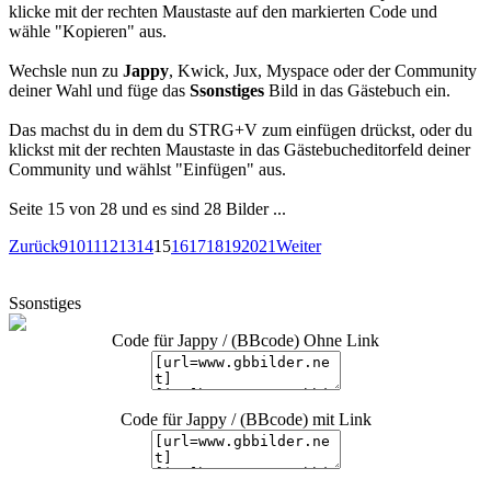
klicke mit der rechten Maustaste auf den markierten Code und
wähle "Kopieren" aus.
Wechsle nun zu
Jappy
, Kwick, Jux, Myspace oder der Community
deiner Wahl und füge das
Ssonstiges
Bild in das Gästebuch ein.
Das machst du in dem du STRG+V zum einfügen drückst, oder du
klickst mit der rechten Maustaste in das Gästebucheditorfeld deiner
Community und wählst "Einfügen" aus.
Seite 15 von 28 und es sind 28 Bilder ...
Zurück
9
10
11
12
13
14
15
16
17
18
19
20
21
Weiter
Ssonstiges
Code für Jappy / (BBcode) Ohne Link
Code für Jappy / (BBcode) mit Link