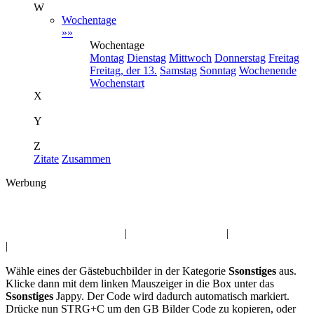
W
Wochentage
»»
Wochentage
Montag
Dienstag
Mittwoch
Donnerstag
Freitag
Freitag, der 13.
Samstag
Sonntag
Wochenende
Wochenstart
X
Y
Z
Zitate
Zusammen
Werbung
Album:
Ssonstiges
Pfingsten Gästebuchbilder
|
Guten Morgen Jappy
|
Fasching GBPics
|
Männer Gästebuch Bilder
Wähle eines der Gästebuchbilder in der Kategorie
Ssonstiges
aus.
Klicke dann mit dem linken Mauszeiger in die Box unter das
Ssonstiges
Jappy. Der Code wird dadurch automatisch markiert.
Drücke nun STRG+C um den GB Bilder Code zu kopieren, oder