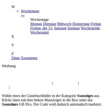
W
Wochentage
»»
Wochentage
Montag
Dienstag
Mittwoch
Donnerstag
Freitag
Freitag, der 13.
Samstag
Sonntag
Wochenende
Wochenstart
X
Y
Z
Zitate
Zusammen
Werbung
Album:
Ssonstiges
Gute Besserung Gästebuchbilder
|
Herbst GB Pics
|
Geburtstag GB
Pics
|
Winter GB
Wähle eines der Gästebuchbilder in der Kategorie
Ssonstiges
aus.
Klicke dann mit dem linken Mauszeiger in die Box unter das
Ssonstiges
GB Pics. Der Code wird dadurch automatisch markiert.