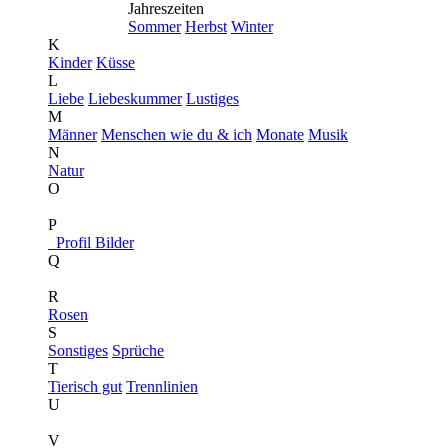
Jahreszeiten
Sommer
Herbst
Winter
K
Kinder
Küsse
L
Liebe
Liebeskummer
Lustiges
M
Männer
Menschen wie du & ich
Monate
Musik
N
Natur
O
P
Profil Bilder
Q
R
Rosen
S
Sonstiges
Sprüche
T
Tierisch gut
Trennlinien
U
V