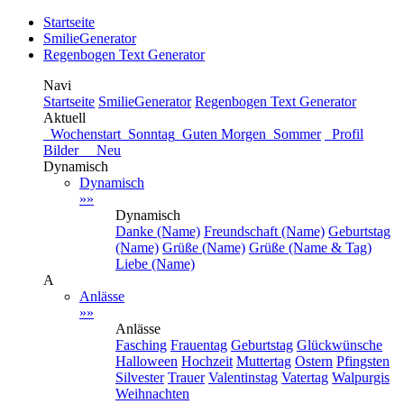
Startseite
SmilieGenerator
Regenbogen Text Generator
Navi
Startseite
SmilieGenerator
Regenbogen Text Generator
Aktuell
Wochenstart
Sonntag
Guten Morgen
Sommer
Profil
Bilder Neu
Dynamisch
Dynamisch
»»
Dynamisch
Danke (Name)
Freundschaft (Name)
Geburtstag
(Name)
Grüße (Name)
Grüße (Name & Tag)
Liebe (Name)
A
Anlässe
»»
Anlässe
Fasching
Frauentag
Geburtstag
Glückwünsche
Halloween
Hochzeit
Muttertag
Ostern
Pfingsten
Silvester
Trauer
Valentinstag
Vatertag
Walpurgis
Weihnachten