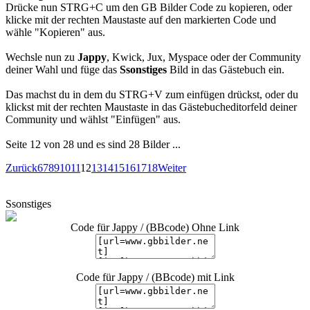
Drücke nun STRG+C um den GB Bilder Code zu kopieren, oder
klicke mit der rechten Maustaste auf den markierten Code und
wähle "Kopieren" aus.
Wechsle nun zu
Jappy
, Kwick, Jux, Myspace oder der Community
deiner Wahl und füge das
Ssonstiges
Bild in das Gästebuch ein.
Das machst du in dem du STRG+V zum einfügen drückst, oder du
klickst mit der rechten Maustaste in das Gästebucheditorfeld deiner
Community und wählst "Einfügen" aus.
Seite 12 von 28 und es sind 28 Bilder ...
Zurück
6
7
8
9
10
11
12
13
14
15
16
17
18
Weiter
Ssonstiges
Code für Jappy / (BBcode) Ohne Link
Code für Jappy / (BBcode) mit Link