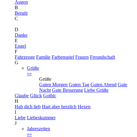
Augen
B
Berufe
C
D
Danke
E
Engel
F
Fahrzeuge
Familie
Farbenspiel
Frauen
Freundschaft
G
Grüße
»»
Grüße
Guten Morgen
Guten Tag
Guten Abend
Gute
Nacht
Gute Besserung
Liebe Grüße
Glaube
Glück
Gothic
H
Hab dich lieb
Hart aber herzlich
Hexen
I
Liebe
Liebeskummer
J
Jahreszeiten
»»