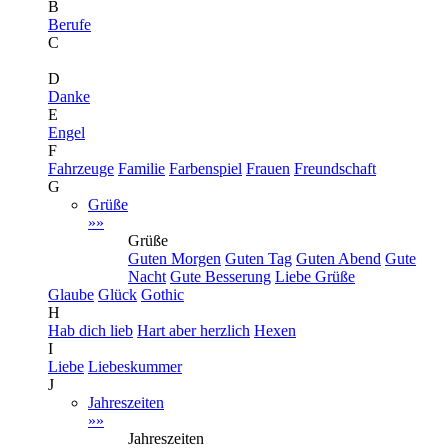
B
Berufe
C
D
Danke
E
Engel
F
Fahrzeuge
Familie
Farbenspiel
Frauen
Freundschaft
G
Grüße
»»
Grüße
Guten Morgen
Guten Tag
Guten Abend
Gute
Nacht
Gute Besserung
Liebe Grüße
Glaube
Glück
Gothic
H
Hab dich lieb
Hart aber herzlich
Hexen
I
Liebe
Liebeskummer
J
Jahreszeiten
»»
Jahreszeiten