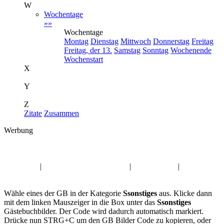
W
Wochentage
»»
Wochentage
Montag
Dienstag
Mittwoch
Donnerstag
Freitag
Freitag, der 13.
Samstag
Sonntag
Wochenende
Wochenstart
X
Y
Z
Zitate
Zusammen
Werbung
Album:
Ssonstiges
Trauer GB
|
Mittwoch Gästebuchbilder
|
Dienstag Pics
|
Montag GB
Pics
Wähle eines der GB in der Kategorie
Ssonstiges
aus. Klicke dann
mit dem linken Mauszeiger in die Box unter das
Ssonstiges
Gästebuchbilder. Der Code wird dadurch automatisch markiert.
Drücke nun STRG+C um den GB Bilder Code zu kopieren, oder