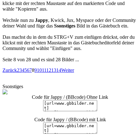
klicke mit der rechten Maustaste auf den markierten Code und
wähle "Kopieren" aus.
Wechsle nun zu
Jappy
, Kwick, Jux, Myspace oder der Community
deiner Wahl und füge das
Ssonstiges
Bild in das Gästebuch ein.
Das machst du in dem du STRG+V zum einfügen drückst, oder du
klickst mit der rechten Maustaste in das Gästebucheditorfeld deiner
Community und wählst "Einfügen" aus.
Seite 8 von 28 und es sind 28 Bilder ...
Zurück
2
3
4
5
6
7
8
9
10
11
12
13
14
Weiter
Ssonstiges
Code für Jappy / (BBcode) Ohne Link
Code für Jappy / (BBcode) mit Link