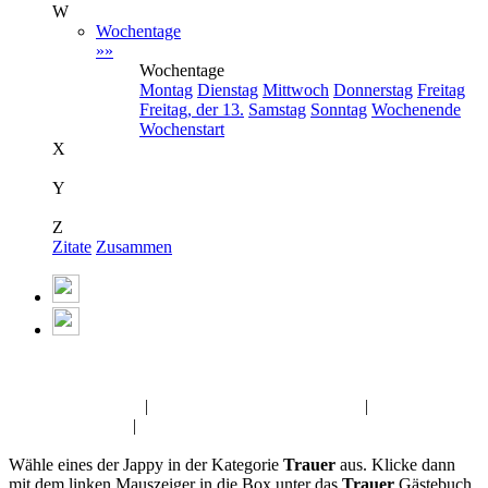
W
Wochentage
»»
Wochentage
Montag
Dienstag
Mittwoch
Donnerstag
Freitag
Freitag, der 13.
Samstag
Sonntag
Wochenende
Wochenstart
X
Y
Z
Zitate
Zusammen
Album:
Trauer
Liebe Grüße Jappy
|
Valentinstag Gästebuch Bilder
|
Freitag
Gästebuch Bilder
|
Sonntag Pics
Wähle eines der Jappy in der Kategorie
Trauer
aus. Klicke dann
mit dem linken Mauszeiger in die Box unter das
Trauer
Gästebuch