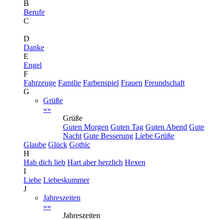
B
Berufe
C
D
Danke
E
Engel
F
Fahrzeuge
Familie
Farbenspiel
Frauen
Freundschaft
G
Grüße
»»
Grüße
Guten Morgen
Guten Tag
Guten Abend
Gute
Nacht
Gute Besserung
Liebe Grüße
Glaube
Glück
Gothic
H
Hab dich lieb
Hart aber herzlich
Hexen
I
Liebe
Liebeskummer
J
Jahreszeiten
»»
Jahreszeiten