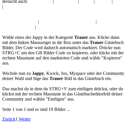
Besucht auch:
Liebe Grüße
|
Valentinstag
|
Freitag
|
Sonntag
|
Zitate
|
Frauentag
Album:
Trauer
Liebe Grüße Jappy
|
Valentinstag Gästebuch Bilder
|
Freitag
Gästebuch Bilder
|
Sonntag Pics
Wähle eines der Jappy in der Kategorie
Trauer
aus. Klicke dann
mit dem linken Mauszeiger in die Box unter das
Trauer
Gästebuch
Bilder. Der Code wird dadurch automatisch markiert. Drücke nun
STRG+C um den GB Bilder Code zu kopieren, oder klicke mit der
rechten Maustaste auf den markierten Code und wähle "Kopieren"
aus.
Wechsle nun zu
Jappy
, Kwick, Jux, Myspace oder der Community
deiner Wahl und füge das
Trauer
Bild in das Gästebuch ein.
Das machst du in dem du STRG+V zum einfügen drückst, oder du
klickst mit der rechten Maustaste in das Gästebucheditorfeld deiner
Community und wählst "Einfügen" aus.
Seite 1 von 1 und es sind 19 Bilder ...
Zurück
1
Weiter