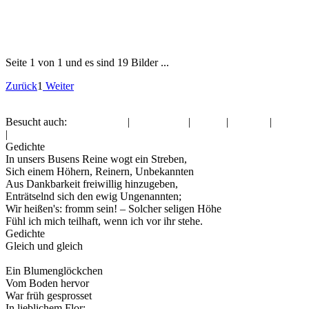
Seite 1 von 1 und es sind 19 Bilder ...
Zurück
1
Weiter
Besucht auch:
Liebe Grüße
|
Valentinstag
|
Freitag
|
Sonntag
|
Zitate
|
Frauentag
Gedichte
In unsers Busens Reine wogt ein Streben,
Sich einem Höhern, Reinern, Unbekannten
Aus Dankbarkeit freiwillig hinzugeben,
Enträtselnd sich den ewig Ungenannten;
Wir heißen's: fromm sein! – Solcher seligen Höhe
Fühl ich mich teilhaft, wenn ich vor ihr stehe.
Gedichte
Gleich und gleich
Ein Blumenglöckchen
Vom Boden hervor
War früh gesprosset
In lieblichem Flor;