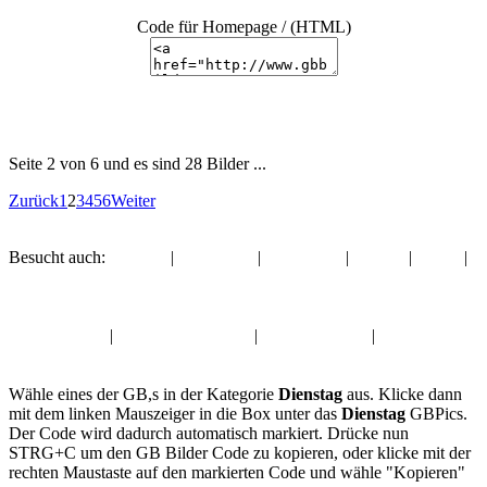
Code für Homepage / (HTML)
Seite 2 von 6 und es sind 28 Bilder ...
Zurück
1
2
3
4
5
6
Weiter
Besucht auch:
Sprüche
|
Halloween
|
Zusammen
|
Familie
|
Musik
|
Sprüche
Album:
Dienstag
Sprüche GB,s
|
Halloween GBPics
|
Zusammen GB
|
Familie
Gästebuchbilder
Wähle eines der GB,s in der Kategorie
Dienstag
aus. Klicke dann
mit dem linken Mauszeiger in die Box unter das
Dienstag
GBPics.
Der Code wird dadurch automatisch markiert. Drücke nun
STRG+C um den GB Bilder Code zu kopieren, oder klicke mit der
rechten Maustaste auf den markierten Code und wähle "Kopieren"