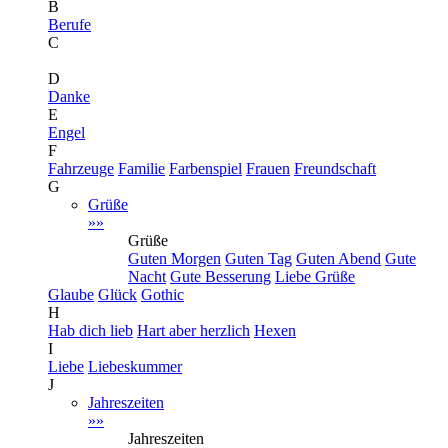
B
Berufe
C
D
Danke
E
Engel
F
Fahrzeuge
Familie
Farbenspiel
Frauen
Freundschaft
G
Grüße
»»
Grüße
Guten Morgen
Guten Tag
Guten Abend
Gute
Nacht
Gute Besserung
Liebe Grüße
Glaube
Glück
Gothic
H
Hab dich lieb
Hart aber herzlich
Hexen
I
Liebe
Liebeskummer
J
Jahreszeiten
»»
Jahreszeiten