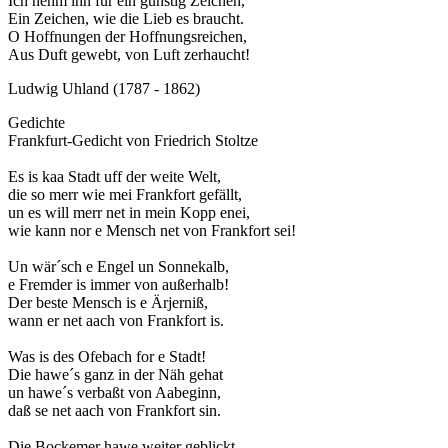
Ich nehm ihn für ein günstig Zeichen,
Ein Zeichen, wie die Lieb es braucht.
O Hoffnungen der Hoffnungsreichen,
Aus Duft gewebt, von Luft zerhaucht!
Ludwig Uhland (1787 - 1862)
Gedichte
Frankfurt-Gedicht von Friedrich Stoltze
Es is kaa Stadt uff der weite Welt,
die so merr wie mei Frankfort gefällt,
un es will merr net in mein Kopp enei,
wie kann nor e Mensch net von Frankfort sei!
Un wär´sch e Engel un Sonnekalb,
e Fremder is immer von außerhalb!
Der beste Mensch is e Ärjerniß,
wann er net aach von Frankfort is.
Was is des Ofebach for e Stadt!
Die hawe´s ganz in der Näh gehat
un hawe´s verbaßt von Aabeginn,
daß se net aach von Frankfort sin.
Die Bockemer hawe weiter geblickt,