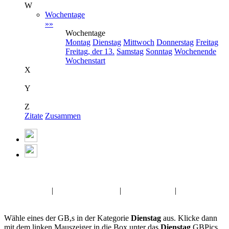
W
Wochentage
»»
Wochentage
Montag
Dienstag
Mittwoch
Donnerstag
Freitag
Freitag, der 13.
Samstag
Sonntag
Wochenende
Wochenstart
X
Y
Z
Zitate
Zusammen
Album:
Dienstag
Sprüche GB,s
|
Halloween GBPics
|
Zusammen GB
|
Familie
Gästebuchbilder
Wähle eines der GB,s in der Kategorie
Dienstag
aus. Klicke dann
mit dem linken Mauszeiger in die Box unter das
Dienstag
GBPics.