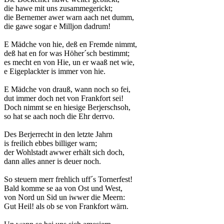
die hawe mit uns zusammegerickt;
die Bernemer awer warn aach net dumm,
die gawe sogar e Milljon dadrum!
E Mädche von hie, deß en Fremde nimmt,
deß hat en for was Höher´sch bestimmt;
es mecht en von Hie, un er waaß net wie,
e Eigeplackter is immer von hie.
E Mädche von drauß, wann noch so fei,
dut immer doch net von Frankfort sei!
Doch nimmt se en hiesige Berjerschsoh,
so hat se aach noch die Ehr derrvo.
Des Berjerrecht in den letzte Jahrn
is freilich ebbes billiger warn;
der Wohlstadt awwer erhält sich doch,
dann alles anner is deuer noch.
So steuern merr frehlich uff´s Tornerfest!
Bald komme se aa von Ost und West,
von Nord un Sid un iwwer die Meern:
Gut Heil! als ob se von Frankfort wärn.