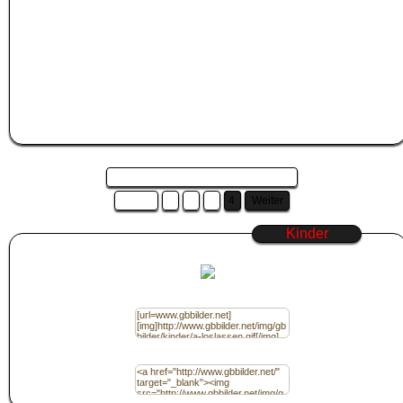
Mauszeiger in die Box unter das
Kinder
Gästebuch Bilder. Der Code wird
dadurch automatisch markiert. Drücke nun STRG+C um den GB Bilder Code zu
kopieren, oder klicke mit der rechten Maustaste auf den markierten Code und
wähle "Kopieren" aus.
Wechsle nun zu
Jappy
, Kwick, Jux, Myspace oder der Community deiner Wahl
und füge das
Kinder
Bild in das Gästebuch ein.
Das machst du in dem du STRG+V zum einfügen drückst, oder du klickst mit
der rechten Maustaste in das Gästebucheditorfeld deiner Community und
wählst "Einfügen" aus.
Seite 4 von 4 und es sind 19 Bilder ...
Zurück
1
2
3
4
Weiter
Kinder
Code für Jappy / (BBcode)
Code für Homepage / (HTML)