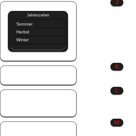
J
Jahreszeiten
»»
Jahreszeiten
Sommer
Herbst
Winter
K
Kinder
Küsse
L
Liebe
Liebeskummer
Lustiges
M
Männer
Menschen wie du &