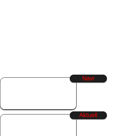
Navi
Startseite
SmilieGenerator
Regenbogen Text
Generator
Aktuell
Wochenende
Freitag
Sommer