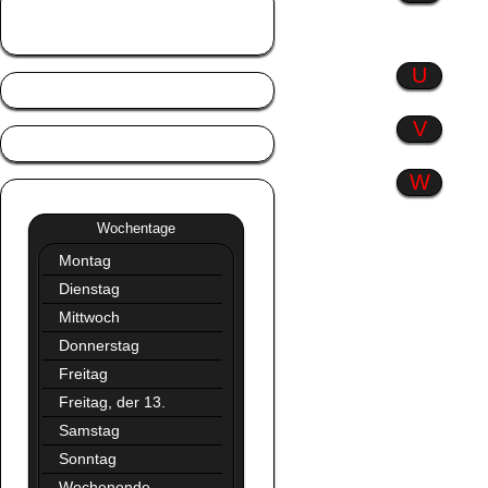
Tierisch gut
Trennlinien
U
V
W
Wochentage
»»
Wochentage
Montag
Dienstag
Mittwoch
Donnerstag
Freitag
Freitag, der 13.
Samstag
Sonntag
Wochenende