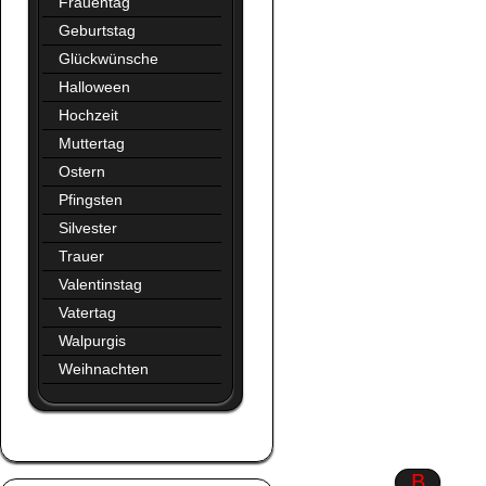
Frauentag
Geburtstag
Glückwünsche
Halloween
Hochzeit
Muttertag
Ostern
Pfingsten
Silvester
Trauer
Valentinstag
Vatertag
Walpurgis
Weihnachten
Augen
B