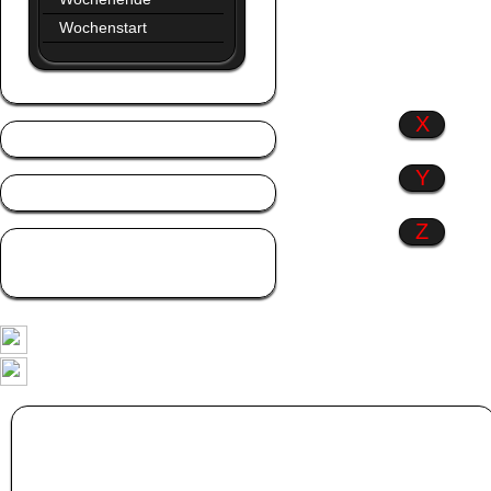
Wochenstart
X
Y
Z
Zitate
Zusammen
Album:
Kinder
Küsse GB,s
|
Küsse Gästebuch Bilder
|
Freundschaft GB Pics
|
Natur GB,s
Wähle eines der GB,s in der Kategorie
Kinder
aus. Klicke dann mit dem linken