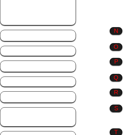
ich
Monate
Musik
N
Natur
O
P
Profil Bilder
Q
R
Rosen
S
Sonstiges
Sprüche
T