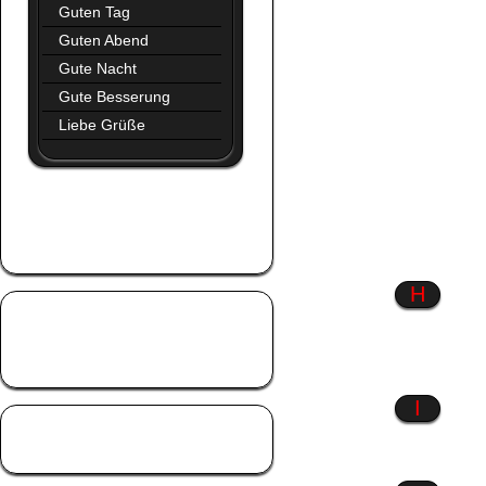
Guten Tag
Guten Abend
Gute Nacht
Gute Besserung
Liebe Grüße
Glaube
Glück
Gothic
H
Hab dich lieb
Hart aber herzlich
Hexen
I
Liebe
Liebeskummer