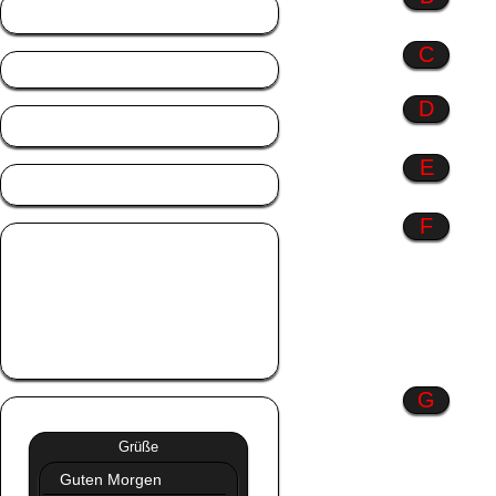
Berufe
C
D
Danke
E
Engel
F
Fahrzeuge
Familie
Farbenspiel
Frauen
Freundschaft
G
Grüße
»»
Grüße
Guten Morgen